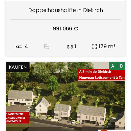
Doppelhaushälfte in Diekirch
991 066 €
4
1
179 m²
A
B
KAUFEN