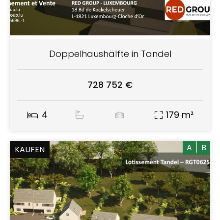
Doppelhaushälfte in Tandel
728 752 €
4
179 m²
A
B
KAUFEN