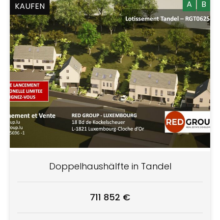
A
B
KAUFEN
Doppelhaushälfte in Tandel
711 852 €