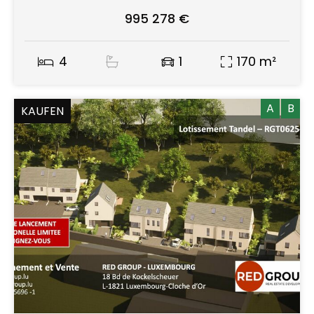
995 278 €
4
1
170 m²
A
B
KAUFEN