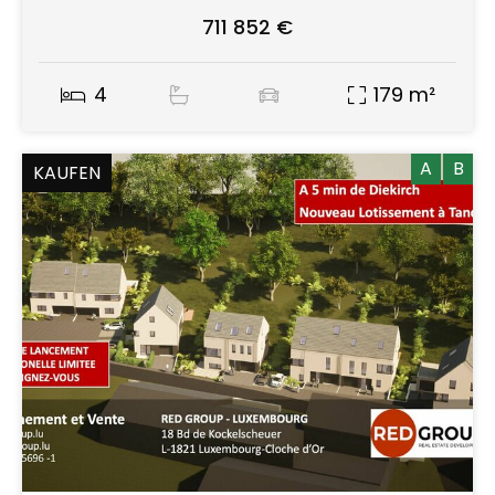
711 852 €
4
179 m²
A
B
KAUFEN