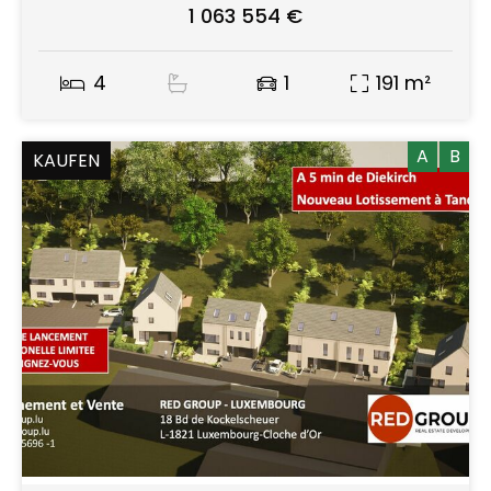
1 063 554 €
4
1
191 m²
A
B
KAUFEN