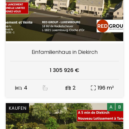
Einfamilienhaus in Diekirch
1 305 926 €
4
2
196 m²
A
B
KAUFEN