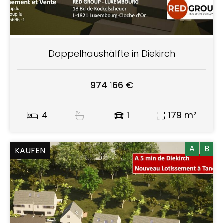
Doppelhaushälfte in Diekirch
974 166 €
4
1
179 m²
A
B
KAUFEN