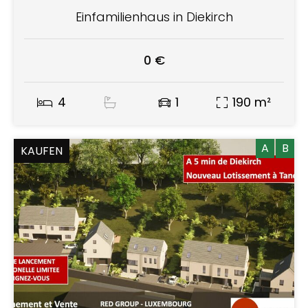
Einfamilienhaus in Diekirch
0 €
4
1
190 m²
A
B
KAUFEN