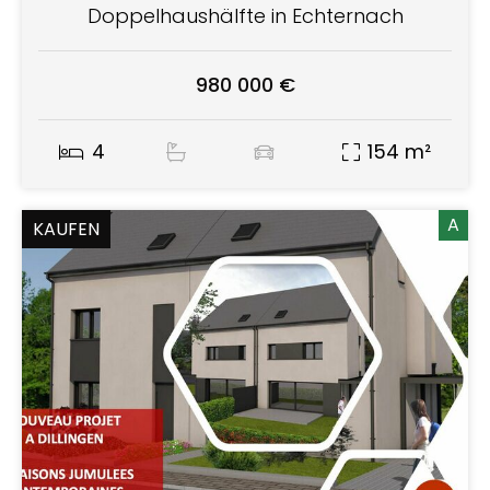
Doppelhaushälfte in Echternach
980 000 €
4
154 m²
A
KAUFEN