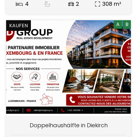
4
2
308 m²
A
B
KAUFEN
Doppelhaushälfte in Diekirch