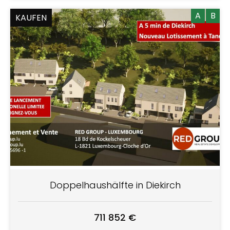
A
B
KAUFEN
Doppelhaushälfte in Diekirch
711 852 €