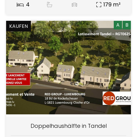
4
179 m²
A
B
KAUFEN
Doppelhaushälfte in Tandel