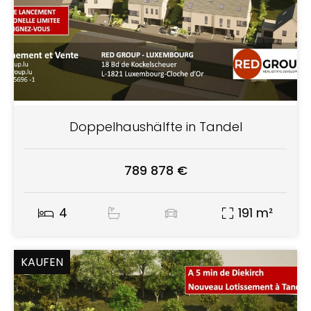
Doppelhaushälfte in Tandel
789 878 €
4
191 m²
KAUFEN