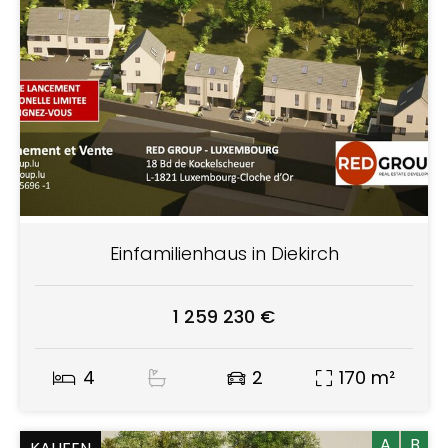
Einfamilienhaus in Diekirch
1 259 230 €
4
2
170 m²
A
B