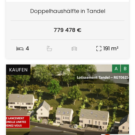
Doppelhaushälfte in Tandel
779 478 €
4
191 m²
A
B
KAUFEN