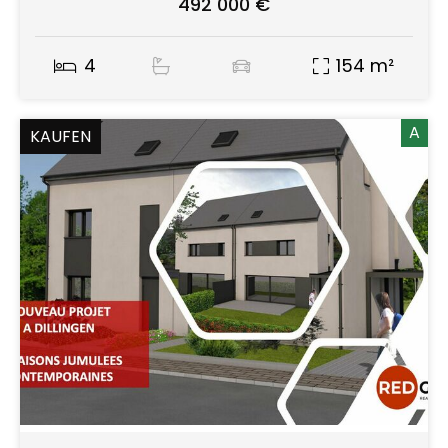
492 000 €
4
154 m²
A
KAUFEN