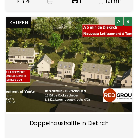
4
1
191 m²
A
B
KAUFEN
Doppelhaushälfte in Diekirch