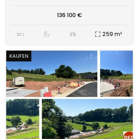
136 100 €
259 m²
KAUFEN