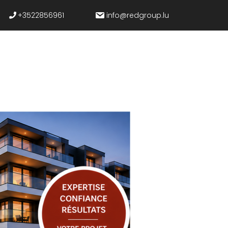
+3522856961
info@redgroup.lu