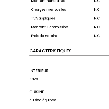
Montant honoraires
N.C
Charges mensuelles
N.C
TVA appliquée
N.C
Montant Commission
N.C
Frais de notaire
N.C
CARACTÉRISTIQUES
INTÉRIEUR
cave
CUISINE
cuisine équipée