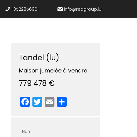
+3522856961
info@redgroup.lu
Tandel (lu)
Maison jumelée à vendre
779 478 €
Facebook
Twitter
Email
Partager