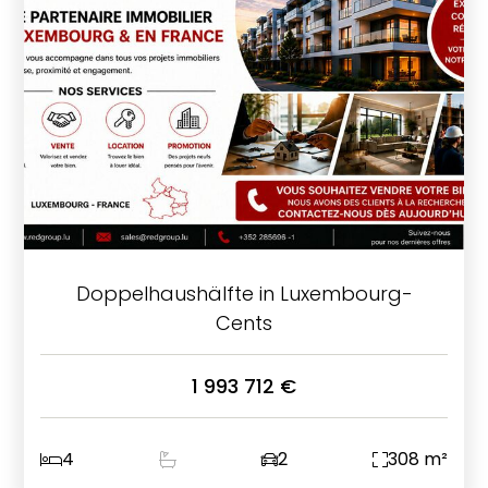
Doppelhaushälfte in Luxembourg-
Cents
1 993 712 €
4
2
308 m²