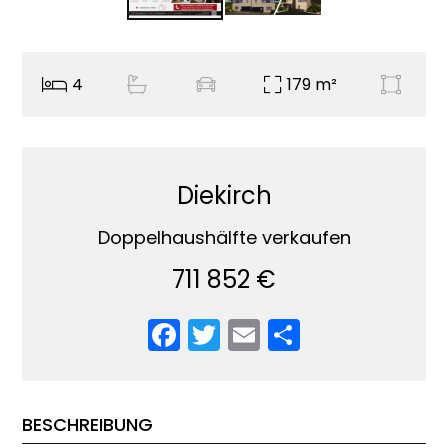
4
179 m²
Diekirch
Doppelhaushälfte verkaufen
711 852 €
Facebook
Twitter
Email
Teilen
BESCHREIBUNG